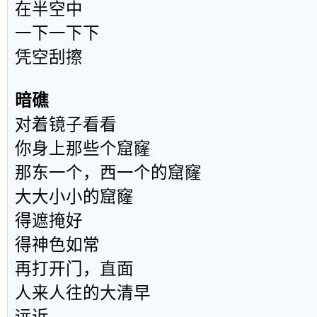
在半空中
一下一下下
凭空刮擦
暗礁
对着镜子看看
你身上那些个窟窿
那东一个，西一个的窟窿
大大小小的窟窿
得遮掩好
得神色如常
再打开门，直面
人来人往的大清早