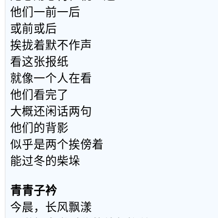
他们一前一后
或前或后
挨拢着默不作声
看这张报纸
就像一个人在看
他们看完了
大概还闲话两句
他们的背影
似乎是两个挨傍着
能过冬的柴垛
青青子衿
今晨，长风飘漾