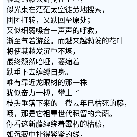
似光束在茫茫太空徒劳地搜索，
团团打转，又跌回至原处；
又似细弱嗓音一声声的呼救，
渐至气若游丝。而越来越勃发的花叶
将使其越发沉重不堪，
最终颓然喑哑，萎缩着
跌垂下去缠缚自身。
唯有靠近龙眼树的那一株
犹似奋力一搏，攀上了
枝头垂落下来的一截去年已枯死的藤，
哦，那是它祖辈世代积留的余荫。
你看这新藤缠绕着霉朽的枯藤，
如沉寂中扯得紧紧的线，