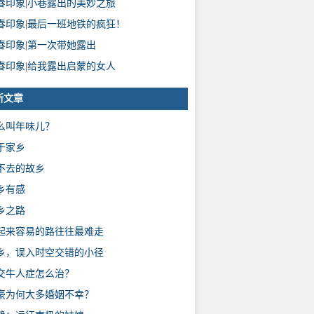
春印象
|
小巷露出的美妙之旅
春印象
|
最后一班地铁的疯狂！
春印象
|
第一次带她露出
春印象
|
给我露出启蒙的女人
新文章
么叫年味儿？
于家乡
不去的故乡
乡有感
乡之路
起来容易的路往往最难走
乡，误入时空交错的小径
交牛人症怎么治？
豪为何大多婚姻不幸？