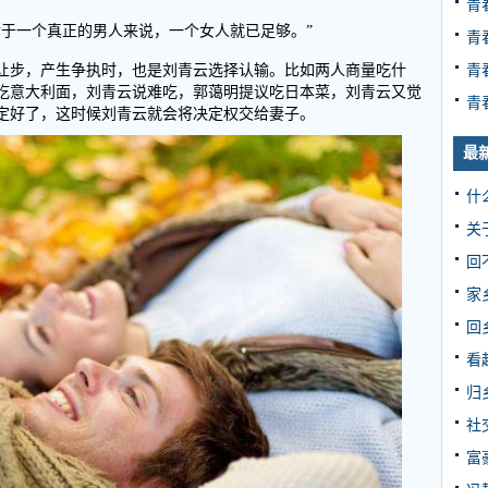
青
对于一个真正的男人来说，一个女人就已足够。”
青
青
让步，产生争执时，也是刘青云选择认输。比如两人商量吃什
吃意大利面，刘青云说难吃，郭蔼明提议吃日本菜，刘青云又觉
青
定好了，这时候刘青云就会将决定权交给妻子。
最
什
关
回
家
回
看
归
社
富