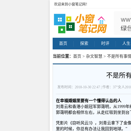
欢迎来到小窗笔记网！
首页
探索
时评
人生
当前位置：
首页
>
杂文智慧
> 不是所有事
不是所
发布时间：2018-10-30 22:47 | 作者：37°女人20
在幸福婚姻里要有一个懂得认怂的人
刘青云和香港小姐冠军郭蔼明，从1999
郭蔼明都会相伴左右，从走红毯到坐到台
凭影片《窃听风云3》，刘青云拿下了金
里的时候，你总有办法让我回到地球。”