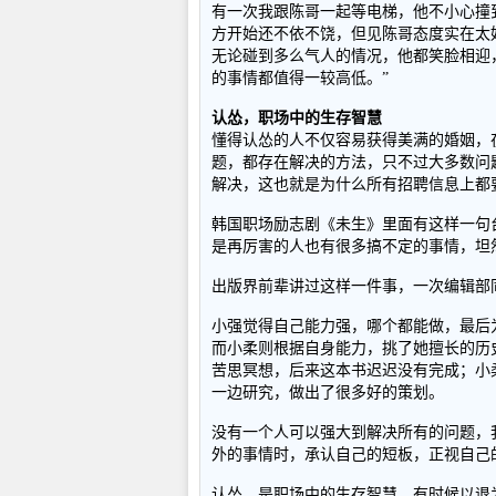
有一次我跟陈哥一起等电梯，他不小心撞
方开始还不依不饶，但见陈哥态度实在太
无论碰到多么气人的情况，他都笑脸相迎
的事情都值得一较高低。”
认怂，职场中的生存智慧
懂得认怂的人不仅容易获得美满的婚姻，
题，都存在解决的方法，只不过大多数问
解决，这也就是为什么所有招聘信息上都
韩国职场励志剧《未生》里面有这样一句
是再厉害的人也有很多搞不定的事情，坦
出版界前辈讲过这样一件事，一次编辑部
小强觉得自己能力强，哪个都能做，最后
而小柔则根据自身能力，挑了她擅长的历
苦思冥想，后来这本书迟迟没有完成；小
一边研究，做出了很多好的策划。
没有一个人可以强大到解决所有的问题，
外的事情时，承认自己的短板，正视自己
认怂，是职场中的生存智慧，有时候以退