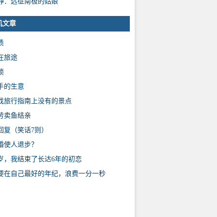
静：远征南极的姑娘
机文章
债
在旅途
锁
手的生意
找旅行指南上没有的景点
劳卖鱼结亲
回复（笑话7则）
婚使人退步？
6岁，我结束了长达6年的初恋
要在自己最好的年纪，浪费一分一秒