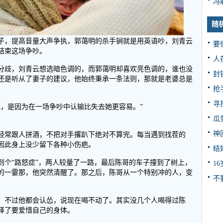
冯
随
子，提高音量大声争执，郭蔼明的杀手锏就是用英语吵，刘青云
要
结束这场争吵。
人
分歧，刘青云想选暗色调的，而郭蔼明却喜欢亮色调的，谁也没
封
还是听从了妻子的建议，他始终秉承一条法则，那就是老婆总是
抢
寻
赢，是因为在一场争吵中认输比失去她更容易。”
瓜
神
经常跟人拼酒，不把对手撂趴下绝对不算完。每当遇到找茬的
因此身上没少留下各种小伤疤。
结
到个“路怒症”，两人较量了一路，最后陈哥的车子撞到了树上，
1
的一霎那，他突然清醒了。那之后，陈哥从一个特别冲的人，变
不
，不过他都会认怂，说现在喝不动了。其实没几个人喝得过陈
择了要爱惜自己的身体。