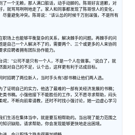
到了一个无赖，那人满口脏话，动手动脚的。陈哥好言道歉，对
好，就骂骂咧咧地走了。家人和同事都发现了陈哥惊人的变化，
，尽量避免冲突。陈哥说：“该认怂的时候千万别逞强，不是所有
在职场上也能够平衡复杂的关系，解决棘手的问题。再棘手的问
题是自己一个人解决不了的，需要两个、三个或更多的人来协同
要求应聘者拥有团队协作能力。
台词：“公司不是只有一个人，不是一个人在做事。”说白了，就
然面对自己的不足，认个怂，这样更有利于达成目标。
同时招聘了两位新人，当时手头有5部书稿让他们两人选。
为了证明自己的实力，他选了最难的一部有关经济发展的书稿；
史类书稿。小强他接下不能胜任的工作，又不愿寻求帮助，闷头
柔呢，不断向前辈请教，还时不时找小强讨论，她一边虚心学习
我们生活在集体当中，就是要互相帮助的。当出現了能力范围之
的知识缺陷，请求帮助，你会发现能够更快地走出困境。
为进，会让职场之路走得更加顺畅。