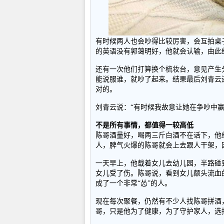
有时候两人也会吵得比较厉害，会互拍桌
的英语没有郭蔼明好，他就会认输，由此
还有一次他们打算换个梳妆台，意见产生
能说服谁，就吵了起来。结果最后刘青云
对的。
刘青云说：“有时候我故意让她在争吵中
不是所有事情，都值得一较高低
陈哥酒量好，喝两三斤白酒不在话下，他
人，脾气火爆的陈哥就会上去跟人干架，
一天早上，他载着女儿去幼儿园，半路碰
女儿受了伤。陈哥说，看到女儿额头流血
成了一个非常“怂”的人。
现在每次聚餐，仍然有不少人找陈哥拼酒
哥，只是他为了健康，为了守护家人，选