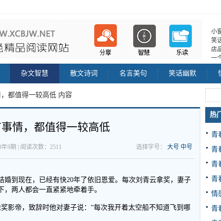
小
笑
店
一
杂文智慧
散文诗词
名言美句
笑话幽默
情，都值得一较高低 内容
热
有事情，都值得一较高低
青
18年9期 | 阅读次数：2511
选择字号：
大号
中号
青
青
青
年结婚到现在，已经有快20年了依旧恩爱。每次刘青云拿奖，妻子
下，两人都会一直紧紧地牵着手。
情
像奖影帝，致辞时他对妻子说：“每次我开着太空船不知道飞到哪
青