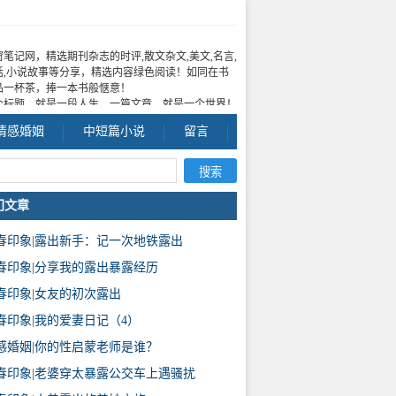
窗笔记网，精选期刊杂志的时评,散文杂文,美文,名言,
话,小说故事等分享，精选内容绿色阅读！如同在书
品一杯茶，捧一本书般惬意！
个标题，就是一段人生，一篇文章，就是一个世界！
情感婚姻
中短篇小说
留言
门文章
春印象
|
露出新手：记一次地铁露出
春印象
|
分享我的露出暴露经历
春印象
|
女友的初次露出
春印象
|
我的爱妻日记（4）
感婚姻
|
你的性启蒙老师是谁？
春印象
|
老婆穿太暴露公交车上遇骚扰