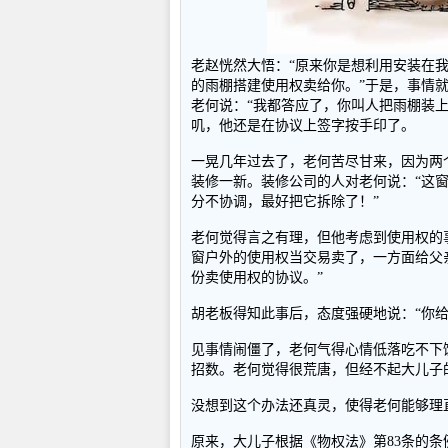
老赵恍然大悟：“原来你是想利用安装在
的雨棚搭建使用权卖给你。”于是，事情
老何说：“我都答应了，你叫人把雨棚装
叽，他还是在协议上签字按手印了。
一晃几年过去了，老何苦尽甘来，因为两
装修一新。装修公司的人对老何说：“这
分不协调，最好把它拆除了！”
老何觉得言之有理，但他考虑到使用权的
窗户外的使用权当交易卖了，一方面给父
份卖使用权的协议。”
胡老板得知此事后，态度强硬地说：“你
见事情闹僵了，老何气得心情低落吃不下
招数。老何觉得很荒唐，但经不起大儿子
没想到这个办法还真灵，使得老何能够理
原来，大儿子根据《物权法》第83条的