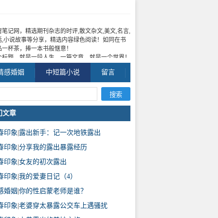
窗笔记网，精选期刊杂志的时评,散文杂文,美文,名言,
话,小说故事等分享，精选内容绿色阅读！如同在书
品一杯茶，捧一本书般惬意！
个标题，就是一段人生，一篇文章，就是一个世界！
情感婚姻
中短篇小说
留言
门文章
春印象
|
露出新手：记一次地铁露出
春印象
|
分享我的露出暴露经历
春印象
|
女友的初次露出
春印象
|
我的爱妻日记（4）
感婚姻
|
你的性启蒙老师是谁？
春印象
|
老婆穿太暴露公交车上遇骚扰