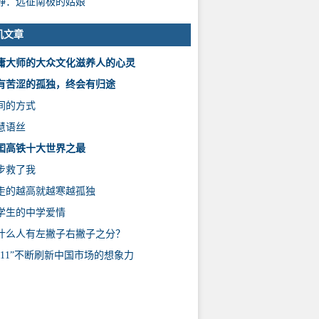
静：远征南极的姑娘
机文章
庸大师的大众文化滋养人的心灵
有苦涩的孤独，终会有归途
间的方式
慧语丝
囯高铁十大世界之最
步救了我
走的越高就越寒越孤独
学生的中学爱情
什么人有左撇子右撇子之分？
双11”不断刷新中国市场的想象力