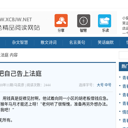
小
笑
店
一
杂文智慧
散文诗词
名言美句
笑话幽默
上法庭 内容
热
把自己告上法庭
青
018年11期/马奕彦 | 阅读次数：2444
选择字号：
大号
中号
青
青
，用钱真是捉襟见肘啊，他试着向同一小区的胡老板借钱应急。
青
到猴年马月才能还上呀！”老何听了很惭愧，准备再另外想办法。
我吧！”
情
无所有。
青