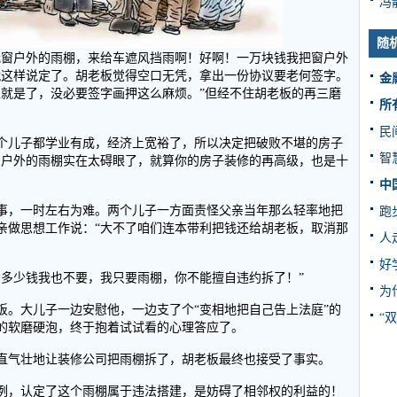
冯
随
我窗户外的雨棚，来给车遮风挡雨啊！好啊！一万块钱我把窗户外
就这样说定了。胡老板觉得空口无凭，拿出一份协议要老何签字。
金
上就是了，没必要签字画押这么麻烦。”但经不住胡老板的再三磨
所
民
个儿子都学业有成，经济上宽裕了，所以决定把破败不堪的房子
智
窗户外的雨棚实在太碍眼了，就算你的房子装修的再高级，也是十
中
事，一时左右为难。两个儿子一方面责怪父亲当年那么轻率地把
跑
亲做思想工作说：“大不了咱们连本带利把钱还给胡老板，取消那
人
好
给多少钱我也不要，我只要雨棚，你不能擅自违约拆了！”
为
饭。大儿子一边安慰他，一边支了个“变相地把自己告上法庭”的
“
的软磨硬泡，终于抱着试试看的心理答应了。
直气壮地让装修公司把雨棚拆了，胡老板最终也接受了事实。
条例，认定了这个雨棚属于违法搭建，是妨碍了相邻权的利益的！