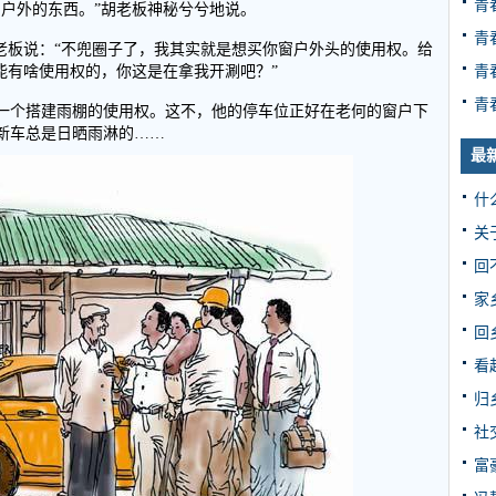
青
窗户外的东西。”胡老板神秘兮兮地说。
青
老板说：“不兜圈子了，我其实就是想买你窗户外头的使用权。给
青
能有啥使用权的，你这是在拿我开涮吧？”
青
一个搭建雨棚的使用权。这不，他的停车位正好在老何的窗户下
新车总是日晒雨淋的……
最
什
关
回
家
回
看
归
社
富