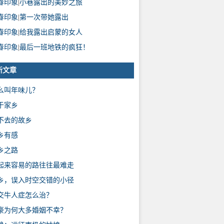
春印象
|
小巷露出的美妙之旅
春印象
|
第一次带她露出
春印象
|
给我露出启蒙的女人
春印象
|
最后一班地铁的疯狂！
新文章
么叫年味儿？
于家乡
不去的故乡
乡有感
乡之路
起来容易的路往往最难走
乡，误入时空交错的小径
交牛人症怎么治？
豪为何大多婚姻不幸？