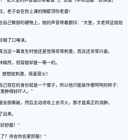
吧！”张大奎的声音虽然带着傻气，但傻气中却透着一丝快意。
过，老子会在你上课的隔壁顶你老婆！
住自己臀部的硬物上，她的声音带着颤抖：“大奎，文老师这就给
住咽了口唾沫。
真当这一幕发生时他还是觉得非常刺激，而且还非常兴奋。
林嫣然，但容貌却是一等一的。
，想想就刺激，简直冒火！
自己现在的身份就是一个傻子，所以他只能装作傻呵呵的样子：
里肿得好吓人。”
服全部撕破，然后主动进攻上去泻火，那才是真正的消肿。
了出来。
好舒服！”
了？待会你会更舒服！”