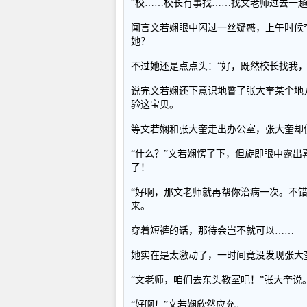
“校……校长有事找……找文老师过去一趟
闻言文若娴眼中闪过一丝疑惑，上午时候
她？
不过她还是点点头：“好，既然校长找我，
说完文若娴还下意识地瞥了张大奎某个地
验这宝贝。
等文若娴和张大奎走出办公室，张大奎却
“什么？”文若娴愣了下，但旋即眼中露
了！
“好啊，那文老师就再帮你治病一次。不
来。
穿着短裤的话，那待会岂不就可以……
她实在是太激动了，一时间竟没发现张大
“文老师，咱们去东头教室吧！”张大奎说
“好啊！”文若娴欣然应允。