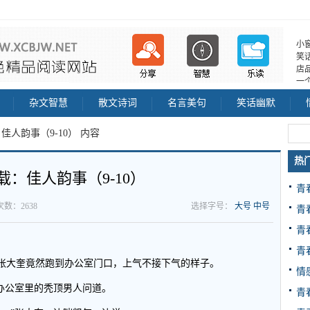
小
笑
店
一
杂文智慧
散文诗词
名言美句
笑话幽默
佳人韵事（9-10） 内容
热
载：佳人韵事（9-10）
青
读次数：2638
选择字号：
大号
中号
青
青
青
张大奎竟然跑到办公室门口，上气不接下气的样子。
情
办公室里的秃顶男人问道。
青