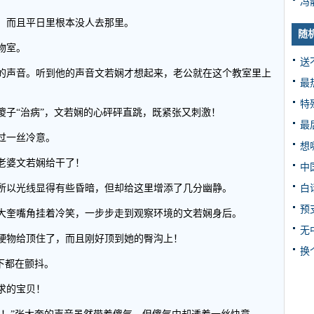
冯
，而且平日里根本没人去那里。
随
物室。
送
的声音。听到他的声音文若娴才想起来，老公就在这个教室里上
最
特
傻子“治病”，文若娴的心砰砰直跳，既紧张又刺激！
最
过一丝冷意。
想
老婆文若娴给干了！
中
白
所以光线显得有些昏暗，但却给这里增添了几分幽静。
预
大奎嘴角挂着冷笑，一步步走到观察环境的文若娴身后。
无
硬物给顶住了，而且刚好顶到她的臀沟上！
换
下都在颤抖。
求的宝贝！