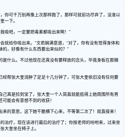
病，你可千万别再像上次那样跑了，那样可就前功尽弃了，没准以
大奎一下。
给我吸吧，一定要把毒素都吸出来啊！”
会就给你吸出来。”文若娴满意道，“对了，你有没有觉得身体和
酥的，好像有什么东西要出来似的？”
的是什么。不过他现在还真没有要释放的念头，毕竟身板在那搁
已经帮张大奎消肿了足足十几分钟了，可张大奎依旧没有任何要
自己真是捡到宝了，张大奎一个人简直就能抵得上她周围所有男
还可能会有意想不到的收获！
出来的意思，这下她干脆横下心来，不等第二次了！就直接来！
步的治疗，现在该进行最后的治疗了；你按老师的吩咐来，过来坐
意张大奎坐在椅子上。