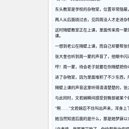
东头教室是学校的杂物室，位置非常隐蔽
两人从后面绕过去，见四周没人才走进杂
这时隔壁教室正在上课，里面传来周一蒙
课。
一想到老公在隔壁上课，而自己却要帮张
张大奎也听到周一蒙的声音了，他眼中闪
哼！周一蒙，待会老子就要在你隔壁把你
进了杂物室，因为里面堆积了不少东西，
隔壁上课的声音这里听得清清楚楚的，张
与此同时，文若娴瞬间感受到臀部被某个
“啊……”文若娴忍不住叫出声来，浑身上
她当然知道后面的是什么，那是她梦寐以