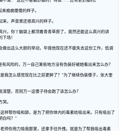
糊不清：“这还不是最舒服的，待会……还有更舒服的。”
起来痴痴傻傻的样子。
起来，声音里还很高兴的样子。
高兴，你丫脑袋上都顶着青青草原了，竟然还能这么高兴的讲
的下场！
会做出这么大胆的举动，毕竟他现在还不能失去这份工作，低调
也是有风险的，万一自己某些地方没有伪装好被她看出来怎么办？
可是我怎么感觉现在比之前更肿了？”为了继续伪装傻子，张大奎
说清楚，否则万一这傻子待会跑了该怎么办？
方哭。
师这样帮你吸和舔，是为了把你体内的毒素给吸出来。只有吸出了
明白吗？”
文老师你用力吸我那里，还拿手往外拽，就是为了帮我吸出毒素