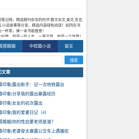
窗笔记网，精选期刊杂志的时评,散文杂文,美文,名言,
话,小说故事等分享，精选内容绿色阅读！如同在书
品一杯茶，捧一本书般惬意！
个标题，就是一段人生，一篇文章，就是一个世界！
情感婚姻
中短篇小说
留言
门文章
春印象
|
露出新手：记一次地铁露出
春印象
|
分享我的露出暴露经历
春印象
|
女友的初次露出
春印象
|
我的爱妻日记（4）
感婚姻
|
你的性启蒙老师是谁？
春印象
|
老婆穿太暴露公交车上遇骚扰