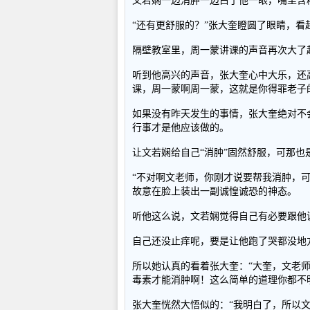
文若娴一边消肿一边白了他一眼，嘴里含
“还有更舒服的？”张大奎瞪圆了眼睛，看
隔壁教室里，周一蒙讲课的声音再次大了
听到他高兴的声音，张大奎心中大乐，还
课，周一蒙啊周一蒙，这就是你得罪老子
如果没有昨天发生的事情，张大奎绝对不
行事才是他应该做的。
让文若娴给自己“消肿”固然舒服，可那
“不对啊文老师，你刚才说要帮我消肿，
故意在脸上装出一副诚惶诚恐的神态。
听他这么说，文若娴觉得自己有必要跟他
自己还没止痒呢，要是让他跑了哭都没地
所以她认真的看着张大奎：“大奎，文老
毒素才能消肿啊！这么简单的道理你都不
张大奎恍然大悟似的：“我明白了，所以