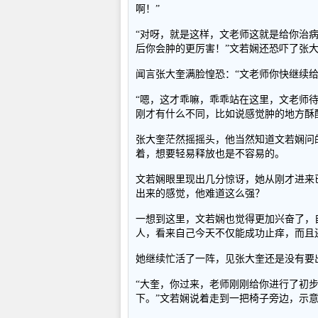
啊！”
“对呀，就是这样，文老师这就是给你治
后你会肿的更厉害！”文若娴还恐吓了张
闻言张大奎满脸惶恐：“文老师你快继续
“嗯，这才乖嘛，乖乖站在这里，文老师待
刚才有什么不同，比如说感觉肿的地方酥
张大奎茫然摇摇头，他当然知道文若娴问
着，想要轻易释放也是不容易的。
文若娴眼里现出几分惊讶，她从刚才进来
出来的感觉，他难道这么强？
一想到这里，文若娴也觉得更加兴奋了，
人，看来自己今天不仅能成功止痒，而且
她继续忙活了一阵，见张大奎还是没有要
“大奎，你过来，老师刚刚给你进行了初
下。”文若娴说着走到一把椅子旁边，示