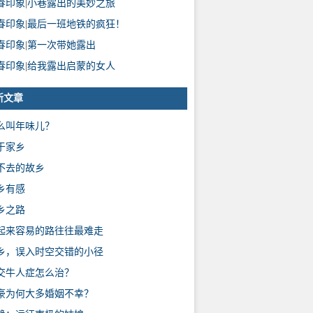
春印象
|
小巷露出的美妙之旅
春印象
|
最后一班地铁的疯狂！
春印象
|
第一次带她露出
春印象
|
给我露出启蒙的女人
新文章
么叫年味儿？
于家乡
不去的故乡
乡有感
乡之路
起来容易的路往往最难走
乡，误入时空交错的小径
交牛人症怎么治？
豪为何大多婚姻不幸？