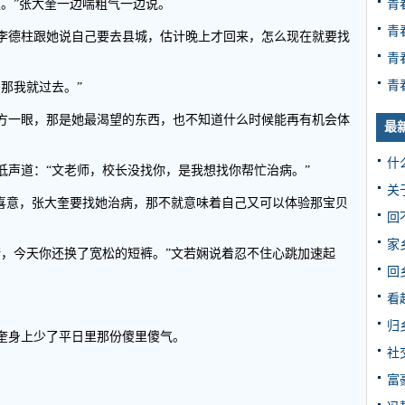
青
。”张大奎一边喘粗气一边说。
青
李德柱跟她说自己要去县城，估计晚上才回来，怎么现在就要找
青
青
那我就过去。”
方一眼，那是她最渴望的东西，也不知道什么时候能再有机会体
最
什
低声道：“文老师，校长没找你，是我想找你帮忙治病。”
关
出喜意，张大奎要找她治病，那不就意味着自己又可以体验那宝贝
回
家
错，今天你还换了宽松的短裤。”文若娴说着忍不住心跳加速起
回
看
归
奎身上少了平日里那份傻里傻气。
社
。
富