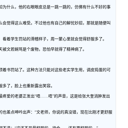
知为什么，他的右眼眼皮总是一跳一跳的，仿佛有什么不好的事
么会觉得这么难受。不过他也有自己的解忧妙招，那就是随便叫
。看着学生罚站的滑稽样子，周一蒙心里就会觉得舒服多了。
天被文若娴骂是个废物，恐怕早就得了精神病了。
顶着书罚站了。这种方法只能对这些老实学生用，调皮捣蛋的可
服多了，脸上也重新露出笑容。
最疼爱的老婆正发出“唔……唔”的声音，这是给张大奎消肿发出
的也差点呻吟出声：“文老师，你说的真没错，现在比刚才更舒服