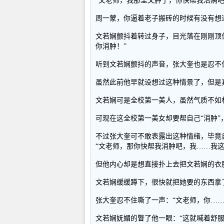
“文老师，我那里又肿了，你快帮我治病
周一蒙，你逼着老子搬砖的时候有没有想
文若娴颤抖着转过身子，目光落在刚刚顶
你消肿！”
听到文若娴颤抖的声音，张大奎也是忍不
虽然此前他早就设想过这种情景了，但是
文若娴可是全校第一美人，虽然气质不如
可现在这全校第一美女却要帮自己“消肿”
不过张大奎可不敢表露出这种情绪，毕竟
“文老师，那你快帮我消肿吧，我……我这
但他内心却是想直接扑上去把文若娴的衣
文若娴缓缓蹲下，很快就把她要的东西拿
张大奎忍不住嘶了一声：“文老师，你……
文若娴妩媚的瞥了他一眼：“这就喊着舒服